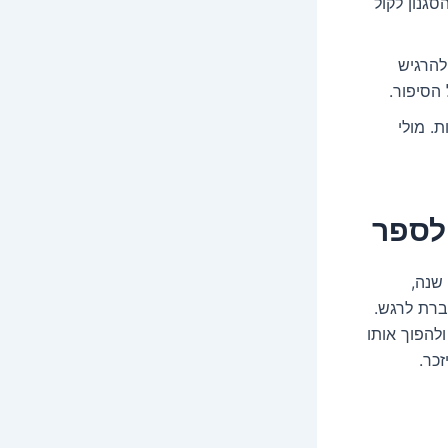
גנון לקול
להרגיש
הסיפור.
. מולי
ן לספר
שיטת העבודה של מולי דוידוביץ', סופר צללים מנוסה ובעל ניסיון של למעלה מ־20 שנה,
ברת לרגש.
להפוך אותו
כר.