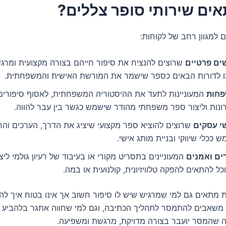
אים שירותי סופר צללים?
 למגוון רחב של לקוחות:
ים פרטיים
שרוצים להנציח את סיפור חייהם בצורה מקצועית ומרגש
ו לדורות הבאים כספר שישמר את המורשת האישית והמשפחתית.
חות
המעוניינות לתעד את ההיסטוריה המשפחתית, לאסוף סיפורים,
רונות וליצור ספר משפחתי מהודר שישמש כגשר בין עבר להווה.
י עסקים
שרוצים להוציא ספר מקצועי שיציג את הדרך, הערכים והח
ש ככלי שיווקי ובניית מותג אישי.
רים ואמנים
המעוניינים בתסריט מקורי או בעיבוד של רעיון גולמי לי
ל להתאים להפקה טלוויזיונית, קולנועית או במה.
ת מתאים גם למי שמרגיש שיש לו סיפור חשוב אך אינו בטוח איך להת
או משאבים להתמסר לתהליך הכתיבה, וגם למי שחווה אתגר בלהביע 
 שהמסר יועבר בצורה מדויקת, מרגשת ומשפיעה.