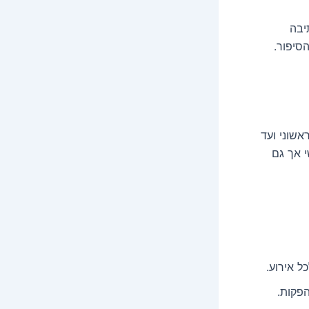
יבה
סיפור.
אשוני ועד
י אך גם
ל אירוע.
הפקות.