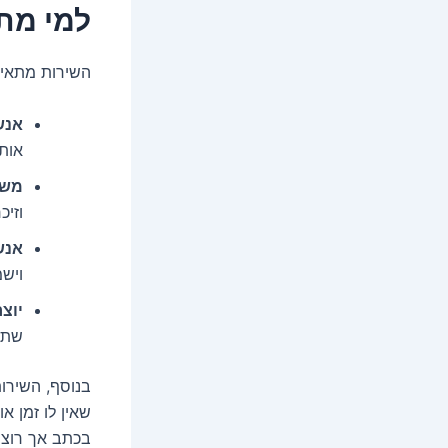
למי מת
השירות מתאים
אנש
אות
משפ
וזיכ
אנש
וישמ
יוצ
שתוכ
בנוסף, השירו
שאין לו זמן 
בכתב אך רוצה