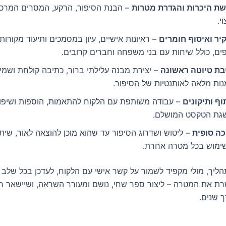
שת היכרות והגדרת מטרות
– הבנת הסיפור, הרקע, המסרים המרכזיי
י.
יר ואיסוף חומרים
– ראיונות אישיים, עיון במסמכים ותיעוד מקורות
ים, כולל שיחות עם בני משפחה וחברים קרובים.
בת טיוטה ראשונה
– יצירת מבנה עלילתי ברור, כתיבה קולחת ושמי
נות מלאה לאותנטיות של הסיפור.
וף ותיקונים
– עבודה משותפת עם הלקוח להתאמות, הוספות ושיפו
גת הטקסט המושלם.
כה סופית
– ליטוש ושדרוג הסיפור עד שהוא מוכן להוצאה לאור, שי
שימוש בכל מטרה אחרת.
ליך, מולי מקפיד לשמור על קשר אישי עם הלקוח, לעדכן בכל שלב 
ת את המטרה – ליצור ספר שחי, נושם ומעורר השראה, ושיישאר חקו
 שנים.