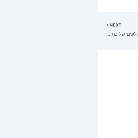
NEXT
כותב צללים: מאחורי הקלעים של כתיבה בסגנון אישי ומחקרי