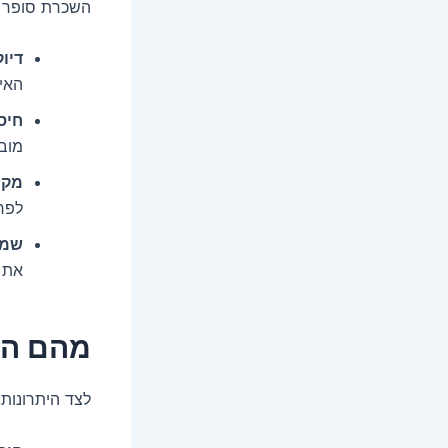
השכרת סופר צ
דיו
האיר
חיסכ
מוב
מקצ
לפר
שמי
את ה
מהם הס
לצד היתרונות,