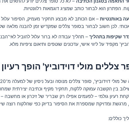
ר התאמה בסגנון הכתיבה
– לא כל סופר צללים יודע להתאים את הס
ח. הפתרון הוא לבחור כותב שמציג דוגמאות רלוונטיות.
עה באותנטיות
– אם הכותב לא מבצע תחקיר מעמיק, הסיפור עלול 
כותי. לכן חשוב לבחור בסופר צללים שמקדיש זמן להבנה מלאה של 
דר שקיפות בתהליך
– תהליך עבודה לא ברור עלול להוביל לאי־הבנות
וביץ' מקפיד על ליווי אישי, עדכונים שוטפים ותיאום ציפיות מלא.
ר צללים מולי דוידוביץ' הופך רעיו
לוב בין הקשבה עמוקה ללקוח, תחקיר מקיף וכתיבה יצירתית שמחו
ת רעיון גולמי – לפעמים אפילו רק שבריר של זיכרון או מחשבה – ו
 מרגשת ומדויקת שמספרת את הסיפור בדיוק כפי שהלקוח רוצה שייז
ך כוללים: