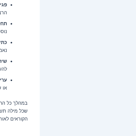
פגי
הרצו
תחק
נוספ
כתי
נאמ
שית
להש
ערי
או 
במהלך כל התה
שכל מילה תשר
הקוראים לאורך