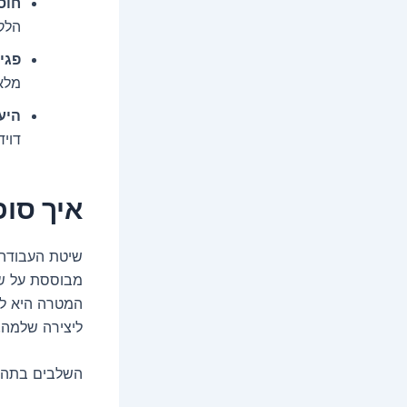
חוס
הלקו
פגי
מלא
היע
דויד
איך סופ
מבוססת על שי
המטרה היא לקח
ליצירה שלמה,
השלבים בתהלי